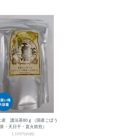
土産 護法茶80ｇ（国産ごぼう
茶・天日干・直火焙煎）
1,100円(内税)