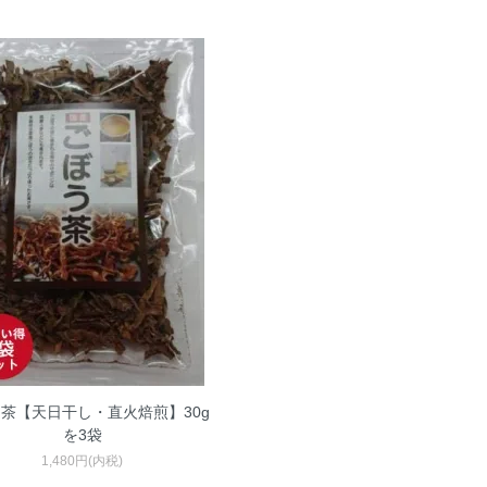
茶【天日干し・直火焙煎】30g
を3袋
1,480円(内税)