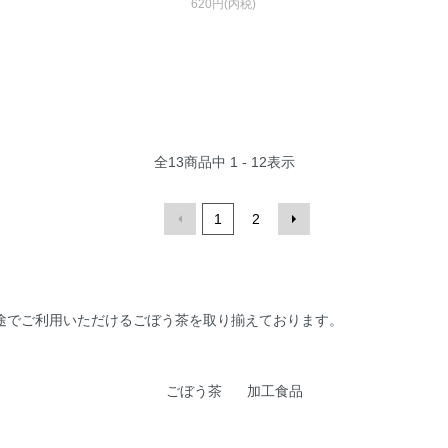
620円(内税)
全
13
商品中
1 - 12
表示
1
2
途でご利用いただけるごぼう茶を取り揃えております。
ごぼう茶
加工食品